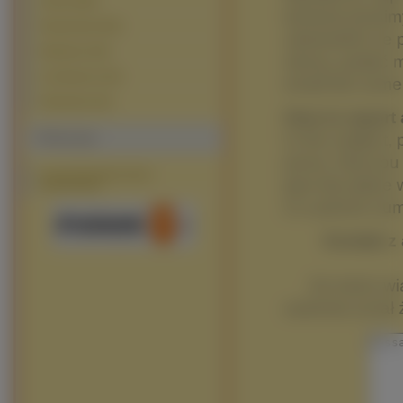
Jachty (295)
temacie prosim
Pasażerskie (233)
udowodnić że p
Wojskowe (49)
strony, podać m
Lotniskowce (34)
email lub numer
Podwodne (15)
How to report 
In the subject,
Polecamy
prove, that yo
zyczenia.tja.pl/na-dzien-
give the place 
dziecka.html
or a phone numb
Kontak z 
Do treści w
automat uznał 