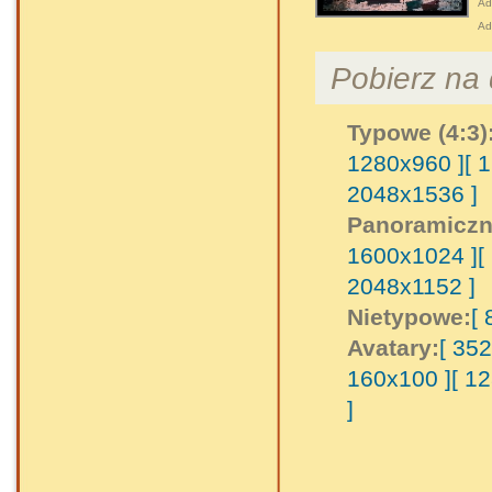
Adr
Ad
Pobierz na d
Typowe (4:3)
1280x960 ]
[ 
2048x1536 ]
Panoramiczn
1600x1024 ]
[
2048x1152 ]
Nietypowe:
[
Avatary:
[ 35
160x100 ]
[ 1
]