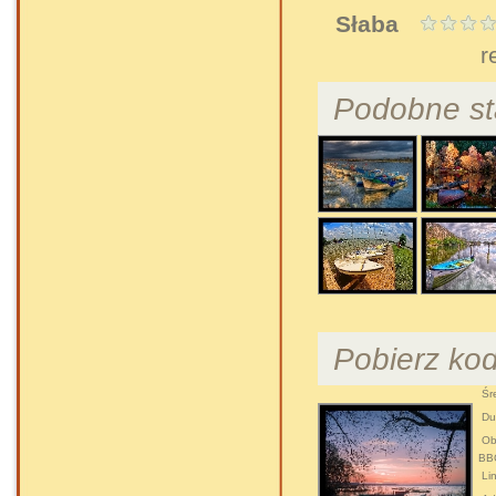
Słaba
r
Podobne st
Pobierz ko
Śre
Duż
Obr
BB
Lin