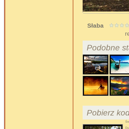
Słaba
r
Podobne st
Pobierz ko
Śre
Duż