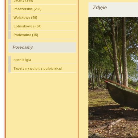
Jachty (295)
Zdjęie
Pasażerskie (233)
Wojskowe (49)
Lotniskowce (34)
Podwodne (15)
Polecamy
sennik igła
Tapety na pulpit z pulpiciak.pl