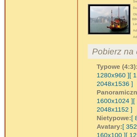
Śre
Duż
Obr
BB
Lin
Adr
Ad
Pobierz na d
Typowe (4:3)
1280x960 ]
[ 
2048x1536 ]
Panoramiczn
1600x1024 ]
[
2048x1152 ]
Nietypowe:
[
Avatary:
[ 35
160x100 ]
[ 1