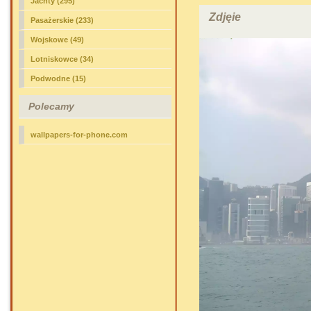
Jachty (295)
Zdjęie
Pasażerskie (233)
Wojskowe (49)
Lotniskowce (34)
Podwodne (15)
Polecamy
wallpapers-for-phone.com