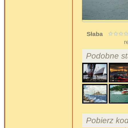
Słaba
r
Podobne st
Pobierz ko