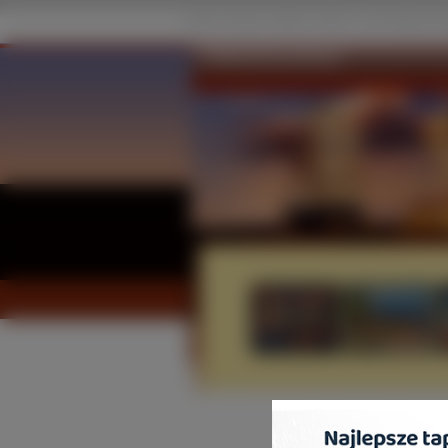
Admirał Kuzniecow