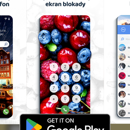
Statki
Najlepsze
Najnowsze
Najczęśc
Po
Admirał Kuzniecow