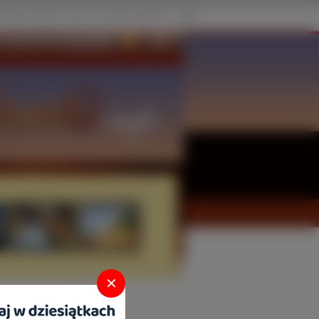
rozdzielczość
1344x1024
✕