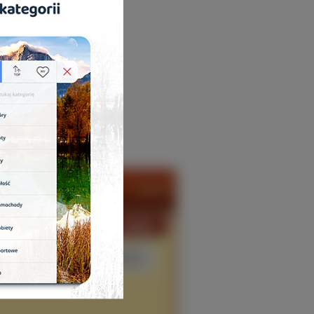
iej Oglądane
Losowe
Konto
każ