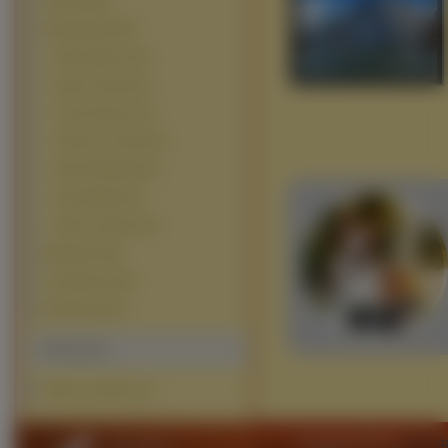
Jachty (295)
Pasażerskie (233)
Queen Mary 2 (13)
Queen Victoria (5)
Crown Princess (3)
Liberty of de Seas (2)
Queen Elizabeth (2)
Grand Mistral
(1)
Pride of America (1)
Wojskowe (49)
Lotniskowce (34)
Podwodne (15)
Polecamy
tapety na pulpit usta
Copyright 2010 by
www.sta