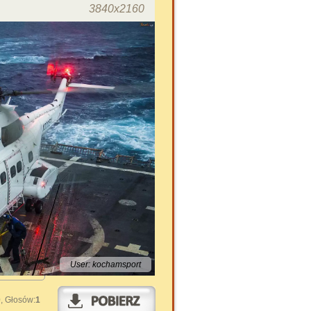
3840x2160
User: kochamsport
0
, Głosów:
1