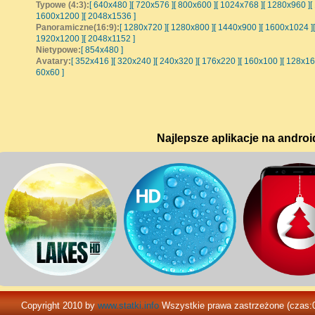
Typowe (4:3):
[ 640x480 ]
[ 720x576 ]
[ 800x600 ]
[ 1024x768 ]
[ 1280x960 ]
[
1600x1200 ]
[ 2048x1536 ]
Panoramiczne(16:9):
[ 1280x720 ]
[ 1280x800 ]
[ 1440x900 ]
[ 1600x1024 ]
1920x1200 ]
[ 2048x1152 ]
Nietypowe:
[ 854x480 ]
Avatary:
[ 352x416 ]
[ 320x240 ]
[ 240x320 ]
[ 176x220 ]
[ 160x100 ]
[ 128x16
60x60 ]
Najlepsze aplikacje na androi
Copyright 2010 by
www.statki.info
Wszystkie prawa zastrzeżone (czas: