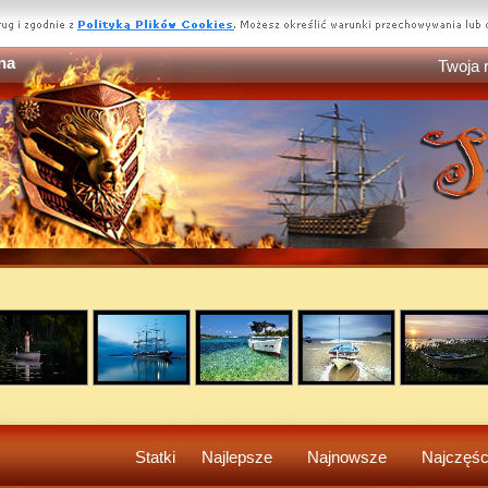
na
Twoja 
Statki
Najlepsze
Najnowsze
Najczęśc