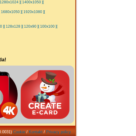
 1280x1024 ]
[ 1400x1050 ]
[
[ 1680x1050 ]
[ 1920x1080 ]
[
0 ]
[ 128x128 ]
[ 120x90 ]
[ 100x100 ]
[
da!
0.0031)
Cookie
/
Kontakt
/
Privacy policy