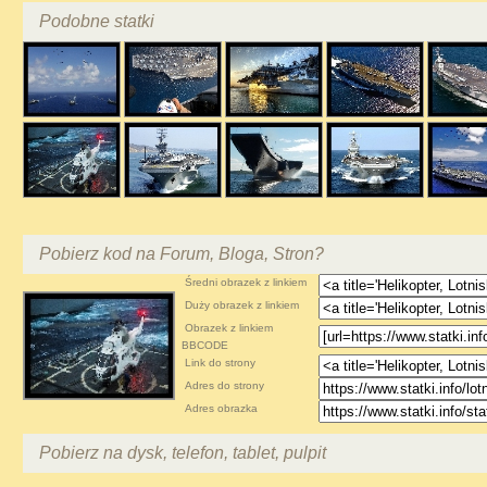
Podobne statki
Pobierz kod na Forum, Bloga, Stron?
Średni obrazek z linkiem
Duży obrazek z linkiem
Obrazek z linkiem
BBCODE
Link do strony
Adres do strony
Adres obrazka
Pobierz na dysk, telefon, tablet, pulpit