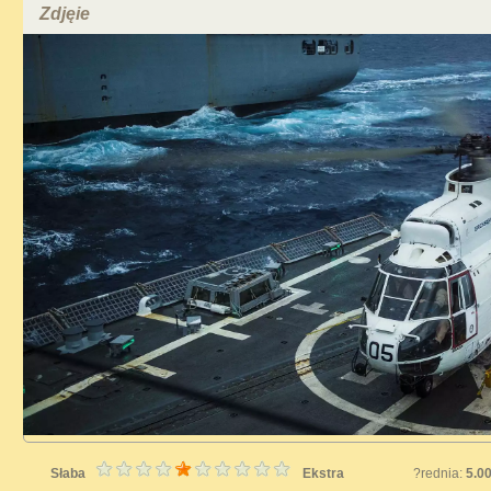
Zdjęie
Słaba
Ekstra
?rednia:
5.0